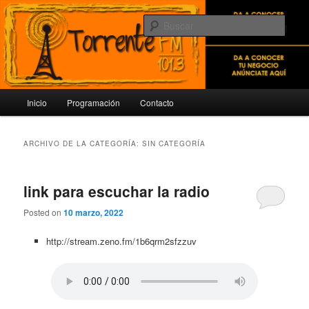
Busc
Torrente FM 101.3
Menú
Inicio
Programación
Contacto
Ir
Ir
principal
al
al
ARCHIVO DE LA CATEGORÍA:
SIN CATEGORÍA
contenido
contenido
link para escuchar la radio
principal
secundario
Posted on
10 marzo, 2022
http://stream.zeno.fm/1b6qrm2sfzzuv