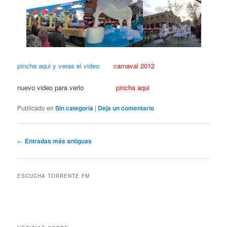
pincha aqui y veras el video
carnaval 2012
nuevo video para verlo
pincha aqui
Publicado en
Sin categoría
|
Deja un comentario
Navegación
←
Entradas más antiguas
de
entradas
ESCUCHA TORRENTE FM